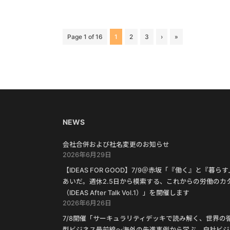
Page 1 of 16
1
2
3
›
»
NEWS
会社合併および社名変更のお知らせ
2026年6月29日
【IDEAS FOR GOOD】7/9＠赤坂「『働く』と『暮ら
あいだ。週休2.5日から模索する、これからの労働のカ
（IDEAS After Talk Vol.1）」を開催します
2026年6月26日
7/8開催「サーキュラリティデッキで読み解く、世界の
型ビジネス最前線〜海外の先進事例から学ぶ、自社ビジ