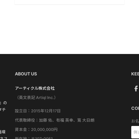
ABOUT US
KEE
アーティクル株式会社
（英文表記 Artiql Inc.）
す』の
CO
タチ
設立日：2015年12月17日
代表取締役：加藤 佑、有福 英幸、筧 大日朗
お名
資本金：20,000,000円
循環
所在地：〒107-0051
ネス