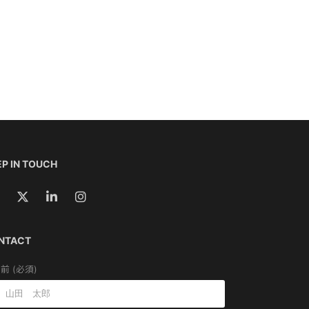
P IN TOUCH
NTACT
前 (必須)