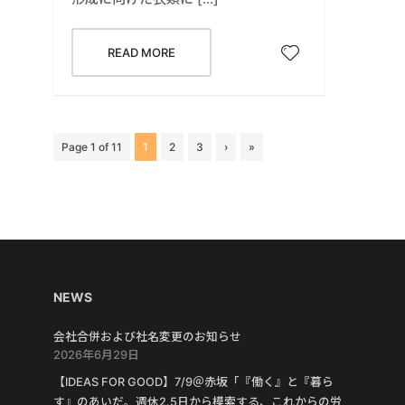
READ MORE
Page 1 of 11
1
2
3
›
»
NEWS
会社合併および社名変更のお知らせ
2026年6月29日
【IDEAS FOR GOOD】7/9＠赤坂「『働く』と『暮ら
す』のあいだ。週休2.5日から模索する、これからの労