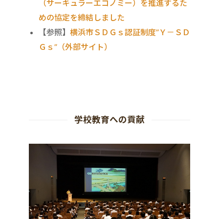
（サーキュラーエコノミー）を推進するた
めの協定を締結しました
【参照】
横浜市ＳＤＧｓ認証制度”Ｙ－ＳＤ
Ｇｓ”（外部サイト）
学校教育への貢献