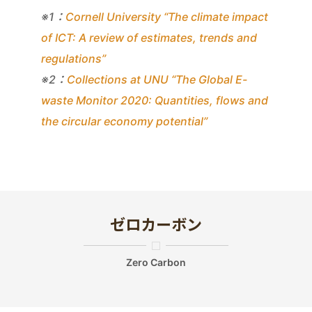
※1：
Cornell University “The climate impact
of ICT: A review of estimates, trends and
regulations”
※2：
Collections at UNU “The Global E-
waste Monitor 2020: Quantities, flows and
the circular economy potential”
ゼロカーボン
Zero Carbon