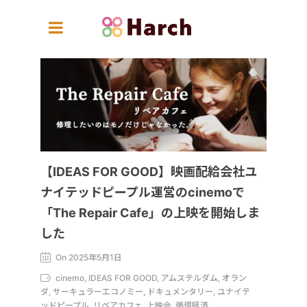
【IDEAS FOR GOOD】映画配給会社ユ
ナイテッドピープル運営のcinemoで
「The Repair Cafe」の上映を開始しま
した
On 2025年5月1日
cinemo, IDEAS FOR GOOD, アムステルダム, オラン
ダ, サーキュラーエコノミー, ドキュメンタリー, ユナイテ
ッドピープル, リペアカフェ, 上映会, 循環経済