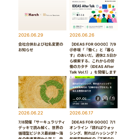
2026.06.29
2026.06.26
会社合併および社名変更の
【IDEAS FOR GOOD】7/9
お知らせ
＠赤坂「『働く』と『暮ら
す』のあいだ。週休2.5日か
ら模索する、これからの労
働のカタチ（IDEAS After
Talk Vol.1）」を開催します
2026.06.22
2026.06.17
7/8開催「サーキュラリティ
【IDEAS FOR GOOD】7/1
デッキで読み解く、世界の
オンライン「語ればウォッ
循環型ビジネス最前線〜海
シング、黙ればハッシング？
外の先進事例から学ぶ、自
気候変動時代の『正解のな