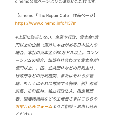
cinemo公式ページよりご確認いただけます。
【cinemo「The Repair Cafe」作品ページ】
https://www.cinemo.info/137m
※上記に該当しない、企業や行政、資本金1億
円以上の企業（海外に本社がある日本法人の
場合、本社の資本金が60万ドル以上。コンソ
ーシアムの場合、加盟各社合わせて資本金が1
億円以上）、国、公共団体などの行政主体、
行政庁などの行政機関、またはそれらが管
轄、もしくはそれに付随する施設。例）都道
府県、市町区村、独立行政法人、指定管理
者、国連諸機関などの主催者さまはこちらの
お申し込みフォーム
よりご相談・お申し込み
ください。