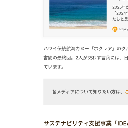
2025
「202
たらと
https:
ハワイ伝統航海カヌー「ホクレア」のク
書簡の最終回。2人が交わす言葉には、
ています。
各メディアについて知りたい方は、
サステナビリティ支援事業「IDEAS FO