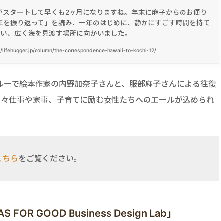
年がスタートして早くも2ヶ月になりますね。年末に麻子からのお便り
4年を振り返って」を読み、一年のはじめに、静かにすごす時間を持て
思い、広く海を見渡す場所に向かいました。
//lifehugger.jp/column/the-correspondence-hawaii-to-kochi-12/
ルーで絵本作家の内野加奈子さんと、服部麻子さんによる往復
日々仕事や家事、子育てに励む女性たちへのエールが込められ
こちら
をご覧ください。
R GOOD Business Design Lab」