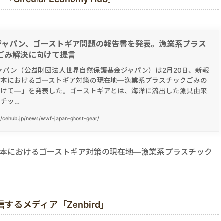
ジャパン、ゴーストギア問題の報告書を発表。漁業系プラス
ごみ解決に向けて提言
ャパン（公益財団法人世界自然保護基金ジャパン）は2月20日、新報
日本におけるゴーストギア対策の現在地―漁業系プラスチックごみの
向けて―」を発表した。ゴーストギアとは、海洋に流出した漁具由来
チッ…
//cehub.jp/news/wwf-japan-ghost-gear/
日本におけるゴーストギア対策の現在地―漁業系プラスチック
。
るメディア「Zenbird」