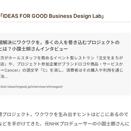
FOR GOOD Business Design Lab」
題解決にワクワクを。多くの人を巻き込むプロジェクトの
とは？小国士朗さんインタビュー
の方がホールスタッフを務めるイベント型レストラン「注文をまちが
理店」や、プロジェクト参加企業がブランドロゴや商品・サービスか
＝Cancer」の頭文字「C」を消し、消費者はその購入や利用を通じ
治…
//bdl.ideasforgood.jp/interview/shirooguni/
題プロジェクト。ワクワクを生み出すヒントはどこにあるので
などを手がけてきた、元NHKプロデューサーの小国士朗さんに