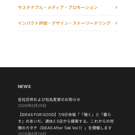
サステナブル・メディア・プロモーション
インパクト評価・デザイン・ストーリーテリング
NEWS
会社合併および社名変更のお知らせ
2026年6月29日
【IDEAS FOR GOOD】7/9＠赤坂「『働く』と『暮ら
す』のあいだ。週休2.5日から模索する、これからの労
働のカタチ（IDEAS After Talk Vol.1）」を開催します
2026年6月26日