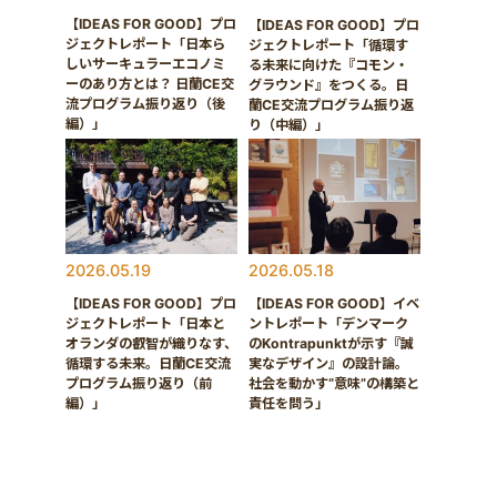
【IDEAS FOR GOOD】プロ
【IDEAS FOR GOOD】プロ
ジェクトレポート「日本ら
ジェクトレポート「循環す
しいサーキュラーエコノミ
る未来に向けた『コモン・
ーのあり方とは？ 日蘭CE交
グラウンド』をつくる。日
流プログラム振り返り（後
蘭CE交流プログラム振り返
編）」
り（中編）」
2026.05.19
2026.05.18
【IDEAS FOR GOOD】プロ
【IDEAS FOR GOOD】イベ
ジェクトレポート「日本と
ントレポート「デンマーク
オランダの叡智が織りなす、
のKontrapunktが示す『誠
循環する未来。日蘭CE交流
実なデザイン』の設計論。
プログラム振り返り（前
社会を動かす“意味”の構築と
編）」
責任を問う」