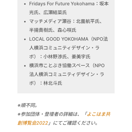
Fridays For Future Yokohama：坂本
光氏、広瀬結菜氏
マッチメディア瀬谷：北薗航平氏、
半揚貴樹氏、森心咲氏
LOCAL GOOD YOKOHAMA（NPO法
人横浜コミュニティデザイン・ラ
ボ）：小林野渉氏、姜美宇氏
横浜市ことぶき協働スペース（NPO
法人横浜コミュニティデザイン・ラ
ボ）：林北斗氏
※順不同。
※参加団体・登壇者の詳細は、「
よこはま共
創博覧会2022
」にてご確認ください。