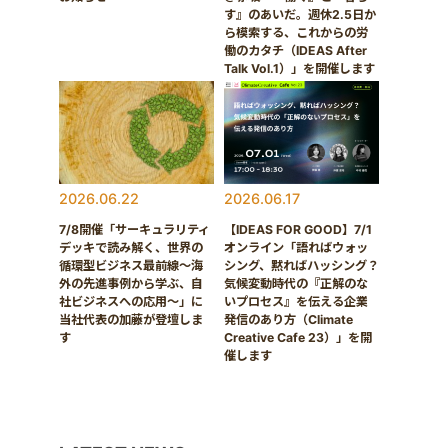
す』のあいだ。週休2.5日か
ら模索する、これからの労
働のカタチ（IDEAS After
Talk Vol.1）」を開催します
2026.06.22
2026.06.17
7/8開催「サーキュラリティ
【IDEAS FOR GOOD】7/1
デッキで読み解く、世界の
オンライン「語ればウォッ
循環型ビジネス最前線〜海
シング、黙ればハッシング？
外の先進事例から学ぶ、自
気候変動時代の『正解のな
社ビジネスへの応用〜」に
いプロセス』を伝える企業
当社代表の加藤が登壇しま
発信のあり方（Climate
す
Creative Cafe 23）」を開
催します