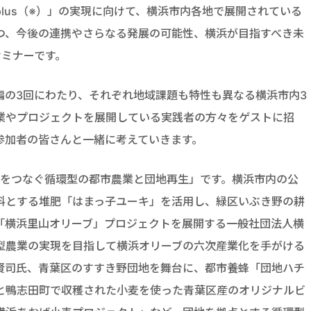
lus（※）」の実現に向けて、横浜市内各地で展開されている
つ、今後の連携やさらなる発展の可能性、横浜が目指すべき未
セミナーです。
編の3回にわたり、それぞれ地域課題も特性も異なる横浜市内3
業やプロジェクトを展開している実践者の方々をゲストに招
参加者の皆さんと一緒に考えていきます。
域をつなぐ循環型の都市農業と団地再生」です。横浜市内の公
料とする堆肥「はまっ子ユーキ」を活用し、緑区いぶき野の耕
「横浜里山オリーブ」プロジェクトを展開する一般社団法人横
型農業の実現を目指して横浜オリーブの六次産業化を手がける
賢司氏、青葉区のすすき野団地を舞台に、都市養蜂「団地ハチ
と鴨志田町で収穫された小麦を使った青葉区産のオリジナルビ