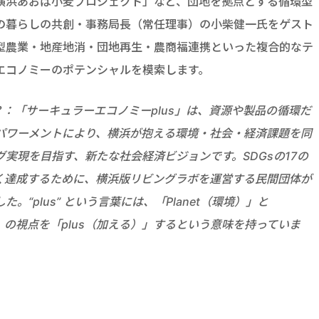
横浜あおば小麦プロジェクト」など、団地を拠点とする循環型
の暮らしの共創・事務局長（常任理事）の小柴健一氏をゲスト
型農業・地産地消・団地再生・農商福連携といった複合的なテ
エコノミーのポテンシャルを模索します。
？：「サーキュラーエコノミーplus」は、資源や製品の循環だ
パワーメントにより、横浜が抱える環境・社会・経済課題を同
実現を目指す、新たな社会経済ビジョンです。SDGsの17の
く達成するために、横浜版リビングラボを運営する民間団体が
“plus” という言葉には、「Planet（環境）」と
ひと）」の視点を「plus（加える）」するという意味を持っていま