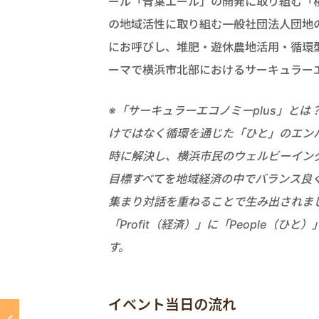
ール「青葉エール」の開発に取り組む「
の地域活性に取り組む一般社団法人団地
にお呼びし、堆肥・遊休農地活用・循環
ーマで横浜市北部におけるサーキュラー
※「サーキュラーエコノミーplus」とは
けではなく循環を通じた「ひと」のエン
時に解決し、横浜市民のウェルビーイング
目標すべてを地域経済の中でバランス良
集まり対話を重ねることで生み出されました。
「Profit（経済）」に「People（
す。
イベント当日の流れ