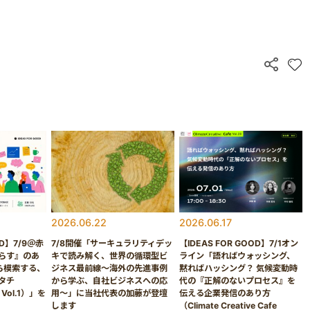
2026.06.22
2026.06.17
OD】7/9＠赤
7/8開催「サーキュラリティデッ
【IDEAS FOR GOOD】7/1オン
らす』のあ
キで読み解く、世界の循環型ビ
ライン「語ればウォッシング、
ら模索する、
ジネス最前線〜海外の先進事例
黙ればハッシング？ 気候変動時
タチ
から学ぶ、自社ビジネスへの応
代の『正解のないプロセス』を
k Vol.1）」を
用〜」に当社代表の加藤が登壇
伝える企業発信のあり方
します
（Climate Creative Cafe