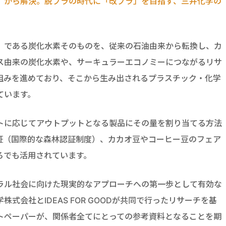
」から解決。脱プラの時代に「改プラ」を目指す、三井化学の
）である炭化水素そのものを、従来の石油由来から転換し、カ
ス由来の炭化水素や、サーキュラーエコノミーにつながるリサ
組みを進めており、そこから生み出されるプラスチック・化学
ています。
トに応じてアウトプットとなる製品にその量を割り当てる方法
認証（国際的な森林認証制度）、カカオ豆やコーヒー豆のフェア
ろでも活用されています。
ラル社会に向けた現実的なアプローチへの第一歩として有効な
式会社とIDEAS FOR GOODが共同で行ったリサーチを基
トペーパーが、関係者全てにとっての参考資料となることを期