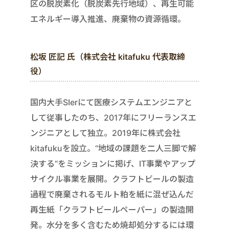
区の脱炭素化（脱炭素先行地域）、再生可能
エネルギー導入推進、廃棄物の資源循環。
松坂 匠記 氏（株式会社 kitafuku 代表取締
役）
国内大手SIerにて医療システムエンジニアと
して従事したのち、2017年にフリーランスエ
ンジニアとして独立。2019年に株式会社
kitafukuを設立。“地域の課題を二人三脚で解
決する“をミッションに掲げ、IT事業やアップ
サイクル事業を展開。クラフトビールの製造
過程で廃棄されるモルト粕を紙に混ぜ込んだ
再生紙「クラフトビールペーパー」の製造開
発。水分を多く含むため焼却処分するには環