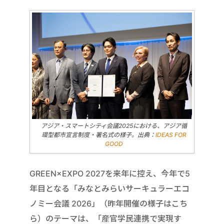
アジア・スマートシティ会議2025における、アジア循
環型都市宣言制度・署名式の様子。出典：
IDEAS FOR
GOOD
GREEN×EXPO 2027を来年に控え、今年で5
年目となる「みなとみらいサーキュラーエコ
ノミー会議 2026」（昨年開催の様子はこち
ら）のテーマは、「産官学民連携で実現す