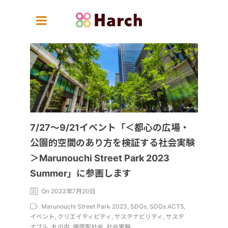
7/27～9/21イベント「＜都心の広場・
公園的空間のあり方を検証する社会実験
＞Marunouchi Street Park 2023
Summer」に参画します
On 2023年7月20日
Marunouchi Street Park 2023, SDGs, SDGs ACT5,
イベント, クリエイティビティ, サステナビリティ, サステ
ナブル, 丸の内, 循環型社会, 社会実験