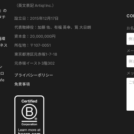
（英文表記 Artiql Inc.）
す』の
CO
タチ
設立日：2015年12月17日
代表取締役：加藤 佑、有福 英幸、筧 大日朗
お名
資本金：20,000,000円
循環
所在地：〒107-0051
ネス
メー
東京都港区元赤坂1-7-18
元赤坂イースト3階302
ン
メッ
プロ
プライバシーポリシー
fe
免責事項