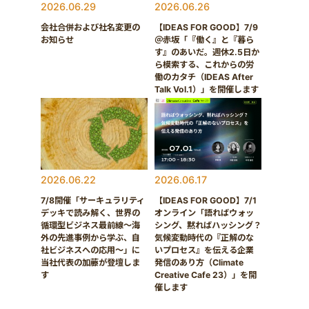
2026.06.29
2026.06.26
会社合併および社名変更の
【IDEAS FOR GOOD】7/9
お知らせ
＠赤坂「『働く』と『暮ら
す』のあいだ。週休2.5日か
ら模索する、これからの労
働のカタチ（IDEAS After
Talk Vol.1）」を開催します
2026.06.22
2026.06.17
7/8開催「サーキュラリティ
【IDEAS FOR GOOD】7/1
デッキで読み解く、世界の
オンライン「語ればウォッ
循環型ビジネス最前線〜海
シング、黙ればハッシング？
外の先進事例から学ぶ、自
気候変動時代の『正解のな
社ビジネスへの応用〜」に
いプロセス』を伝える企業
当社代表の加藤が登壇しま
発信のあり方（Climate
す
Creative Cafe 23）」を開
催します