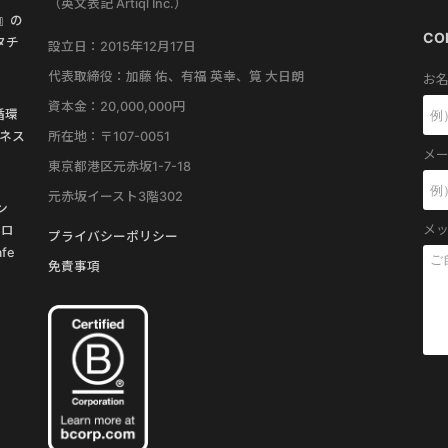
（英文表記 Artiql Inc.）
す』の
CO
タチ
設立日：2015年12月17日
代表取締役：加藤 佑、有福 英幸、筧 大日朗
お名
資本金：20,000,000円
循環
所在地：〒107-0051
ネス
メー
東京都港区元赤坂1-7-18
元赤坂イースト3階302
ン
メッ
プロ
プライバシーポリシー
fe
免責事項