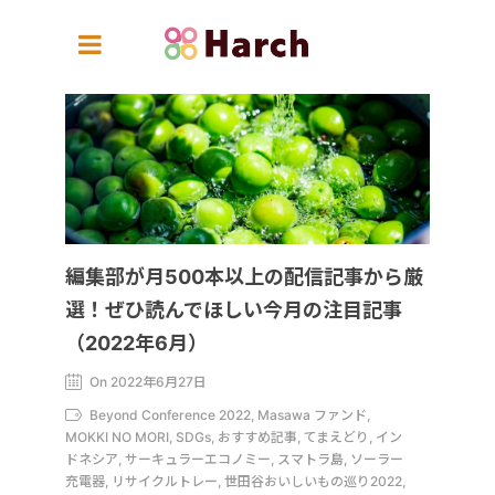
編集部が月500本以上の配信記事から厳
選！ぜひ読んでほしい今月の注目記事
（2022年6月）
On 2022年6月27日
Beyond Conference 2022, Masawa ファンド,
MOKKI NO MORI, SDGs, おすすめ記事, てまえどり, イン
ドネシア, サーキュラーエコノミー, スマトラ島, ソーラー
充電器, リサイクルトレー, 世田谷おいしいもの巡り2022,