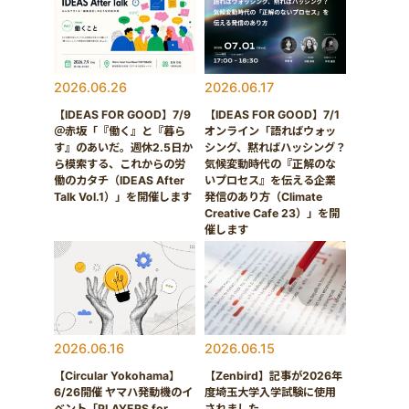
2026.06.26
2026.06.17
【IDEAS FOR GOOD】7/9
【IDEAS FOR GOOD】7/1
＠赤坂「『働く』と『暮ら
オンライン「語ればウォッ
す』のあいだ。週休2.5日か
シング、黙ればハッシング？
ら模索する、これからの労
気候変動時代の『正解のな
働のカタチ（IDEAS After
いプロセス』を伝える企業
Talk Vol.1）」を開催します
発信のあり方（Climate
Creative Cafe 23）」を開
催します
2026.06.16
2026.06.15
【Circular Yokohama】
【Zenbird】記事が2026年
6/26開催 ヤマハ発動機のイ
度埼玉大学入学試験に使用
ベント「PLAYERS for
されました