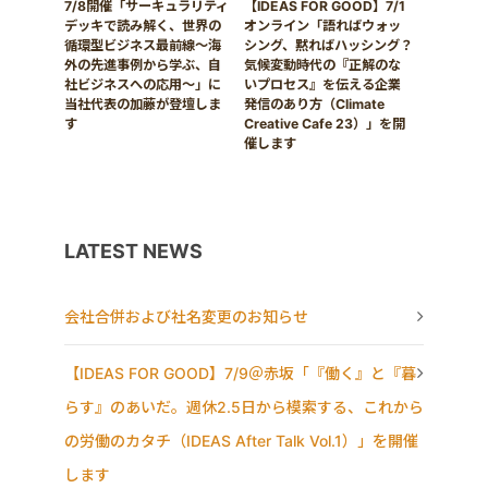
7/8開催「サーキュラリティ
【IDEAS FOR GOOD】7/1
デッキで読み解く、世界の
オンライン「語ればウォッ
循環型ビジネス最前線〜海
シング、黙ればハッシング？
外の先進事例から学ぶ、自
気候変動時代の『正解のな
社ビジネスへの応用〜」に
いプロセス』を伝える企業
当社代表の加藤が登壇しま
発信のあり方（Climate
す
Creative Cafe 23）」を開
催します
LATEST NEWS
会社合併および社名変更のお知らせ
【IDEAS FOR GOOD】7/9＠赤坂「『働く』と『暮
らす』のあいだ。週休2.5日から模索する、これから
の労働のカタチ（IDEAS After Talk Vol.1）」を開催
します