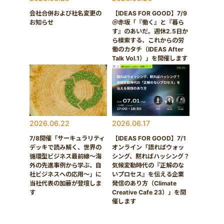
会社合併および社名変更の
【IDEAS FOR GOOD】7/9
お知らせ
＠赤坂「『働く』と『暮ら
す』のあいだ。週休2.5日か
ら模索する、これからの労
働のカタチ（IDEAS After
Talk Vol.1）」を開催します
2026.06.22
2026.06.17
7/8開催「サーキュラリティ
【IDEAS FOR GOOD】7/1
デッキで読み解く、世界の
オンライン「語ればウォッ
循環型ビジネス最前線〜海
シング、黙ればハッシング？
外の先進事例から学ぶ、自
気候変動時代の『正解のな
社ビジネスへの応用〜」に
いプロセス』を伝える企業
当社代表の加藤が登壇しま
発信のあり方（Climate
す
Creative Cafe 23）」を開
催します