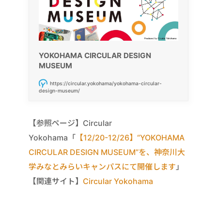
YOKOHAMA CIRCULAR DESIGN
MUSEUM
https://circular.yokohama/yokohama-circular-
design-museum/
【参照ページ】Circular
Yokohama「
【12/20-12/26】“YOKOHAMA
CIRCULAR DESIGN MUSEUM”を、神奈川大
学みなとみらいキャンパスにて開催します
」
【関連サイト】
Circular Yokohama