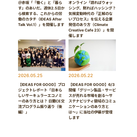
＠赤坂「『働く』と『暮ら
オンライン「語ればウォッ
す』のあいだ。週休2.5日か
シング、黙ればハッシング？
ら模索する、これからの労
気候変動時代の『正解のな
働のカタチ（IDEAS After
いプロセス』を伝える企業
Talk Vol.1）」を開催します
発信のあり方（Climate
Creative Cafe 23）」を開
催します
2026.05.25
2026.05.22
【IDEAS FOR GOOD】プロ
【IDEAS FOR GOOD】6/3
ジェクトレポート「日本ら
開催「グリーン製品・サービ
しいサーキュラーエコノミ
スが売れる市場を創る〜サ
ーのあり方とは？ 日蘭CE交
ステナビリティ領域のコミュ
流プログラム振り返り（後
ニケーションのあり方と
編）」
は〜」に当社の伊藤が登壇
します