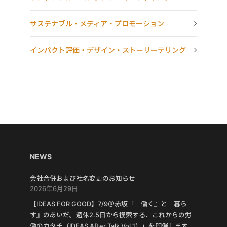
サステナブル・メディア・プロモーション
インパクト評価・デザイン・ストーリーテリング
NEWS
会社合併および社名変更のお知らせ
2026年6月29日
【IDEAS FOR GOOD】7/9＠赤坂「『働く』と『暮ら
す』のあいだ。週休2.5日から模索する、これからの労
働のカタチ（IDEAS After Talk Vol.1）」を開催します