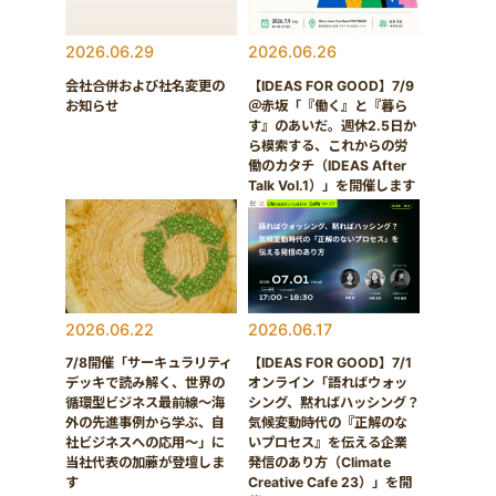
2026.06.29
2026.06.26
会社合併および社名変更の
【IDEAS FOR GOOD】7/9
お知らせ
＠赤坂「『働く』と『暮ら
す』のあいだ。週休2.5日か
ら模索する、これからの労
働のカタチ（IDEAS After
Talk Vol.1）」を開催します
2026.06.22
2026.06.17
7/8開催「サーキュラリティ
【IDEAS FOR GOOD】7/1
デッキで読み解く、世界の
オンライン「語ればウォッ
循環型ビジネス最前線〜海
シング、黙ればハッシング？
外の先進事例から学ぶ、自
気候変動時代の『正解のな
社ビジネスへの応用〜」に
いプロセス』を伝える企業
当社代表の加藤が登壇しま
発信のあり方（Climate
す
Creative Cafe 23）」を開