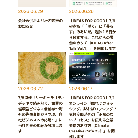
2026.06.29
2026.06.26
会社合併および社名変更の
【IDEAS FOR GOOD】7/9
お知らせ
＠赤坂「『働く』と『暮ら
す』のあいだ。週休2.5日か
ら模索する、これからの労
働のカタチ（IDEAS After
Talk Vol.1）」を開催します
2026.06.22
2026.06.17
7/8開催「サーキュラリティ
【IDEAS FOR GOOD】7/1
デッキで読み解く、世界の
オンライン「語ればウォッ
循環型ビジネス最前線〜海
シング、黙ればハッシング？
外の先進事例から学ぶ、自
気候変動時代の『正解のな
社ビジネスへの応用〜」に
いプロセス』を伝える企業
当社代表の加藤が登壇しま
発信のあり方（Climate
す
Creative Cafe 23）」を開
催します