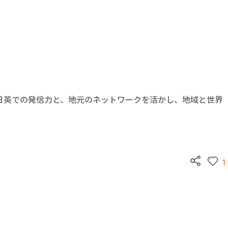
ABOUT US
NEWS
MEDIA
SERVICE
IMPACT
日英での発信力と、地元のネットワークを活かし、地域と世界
1