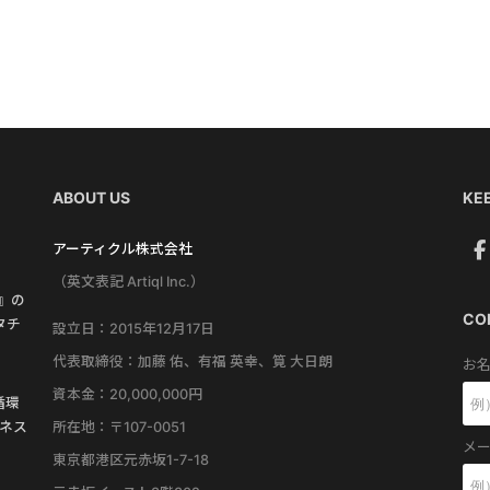
ABOUT US
KEE
アーティクル株式会社
（英文表記 Artiql Inc.）
す』の
CO
タチ
設立日：2015年12月17日
代表取締役：加藤 佑、有福 英幸、筧 大日朗
お名
資本金：20,000,000円
循環
所在地：〒107-0051
ネス
メー
東京都港区元赤坂1-7-18