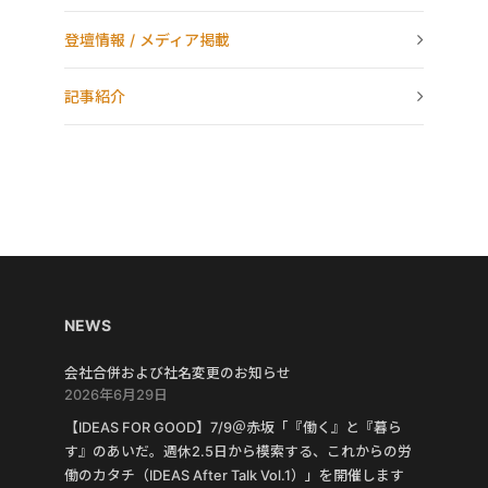
登壇情報 / メディア掲載
記事紹介
NEWS
会社合併および社名変更のお知らせ
2026年6月29日
【IDEAS FOR GOOD】7/9＠赤坂「『働く』と『暮ら
す』のあいだ。週休2.5日から模索する、これからの労
働のカタチ（IDEAS After Talk Vol.1）」を開催します