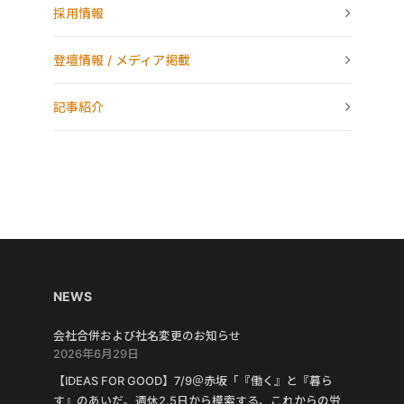
採用情報
登壇情報 / メディア掲載
記事紹介
NEWS
会社合併および社名変更のお知らせ
2026年6月29日
【IDEAS FOR GOOD】7/9＠赤坂「『働く』と『暮ら
す』のあいだ。週休2.5日から模索する、これからの労