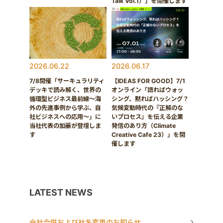
Talk Vol.1）」を開催します
2026.06.22
2026.06.17
7/8開催「サーキュラリティ
【IDEAS FOR GOOD】7/1
デッキで読み解く、世界の
オンライン「語ればウォッ
循環型ビジネス最前線〜海
シング、黙ればハッシング？
外の先進事例から学ぶ、自
気候変動時代の『正解のな
社ビジネスへの応用〜」に
いプロセス』を伝える企業
当社代表の加藤が登壇しま
発信のあり方（Climate
す
Creative Cafe 23）」を開
催します
LATEST NEWS
会社合併および社名変更のお知らせ