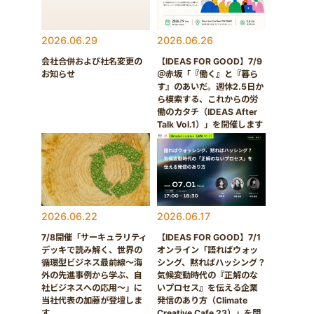
2026.06.29
2026.06.26
会社合併および社名変更の
【IDEAS FOR GOOD】7/9
お知らせ
＠赤坂「『働く』と『暮ら
す』のあいだ。週休2.5日か
ら模索する、これからの労
働のカタチ（IDEAS After
Talk Vol.1）」を開催します
2026.06.22
2026.06.17
7/8開催「サーキュラリティ
【IDEAS FOR GOOD】7/1
デッキで読み解く、世界の
オンライン「語ればウォッ
循環型ビジネス最前線〜海
シング、黙ればハッシング？
外の先進事例から学ぶ、自
気候変動時代の『正解のな
社ビジネスへの応用〜」に
いプロセス』を伝える企業
当社代表の加藤が登壇しま
発信のあり方（Climate
す
Creative Cafe 23）」を開