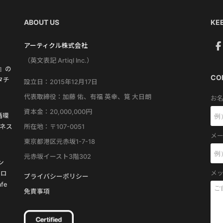
ABOUT US
KEE
アーティクル株式会社
（英文表記 Artiql Inc.）
す』の
CO
タチ
設立日：2015年12月17日
代表取締役：加藤 佑、有福 英幸、筧 大日朗
お名
資本金：20,000,000円
循環
所在地：〒107-0051
ネス
メー
東京都港区元赤坂1-7-18
元赤坂イースト3階302
ン
メッ
プロ
プライバシーポリシー
fe
免責事項