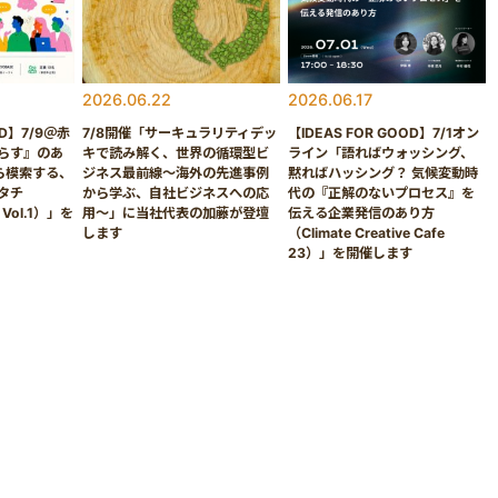
2026.06.22
2026.06.17
OD】7/9＠赤
7/8開催「サーキュラリティデッ
【IDEAS FOR GOOD】7/1オン
らす』のあ
キで読み解く、世界の循環型ビ
ライン「語ればウォッシング、
ら模索する、
ジネス最前線〜海外の先進事例
黙ればハッシング？ 気候変動時
タチ
から学ぶ、自社ビジネスへの応
代の『正解のないプロセス』を
k Vol.1）」を
用〜」に当社代表の加藤が登壇
伝える企業発信のあり方
します
（Climate Creative Cafe
23）」を開催します