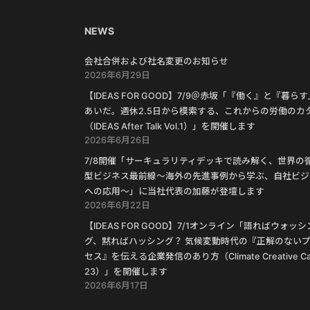
NEWS
会社合併および社名変更のお知らせ
2026年6月29日
【IDEAS FOR GOOD】7/9＠赤坂「『働く』と『暮ら
あいだ。週休2.5日から模索する、これからの労働のカ
（IDEAS After Talk Vol.1）」を開催します
2026年6月26日
7/8開催「サーキュラリティデッキで読み解く、世界の
型ビジネス最前線〜海外の先進事例から学ぶ、自社ビジ
への応用〜」に当社代表の加藤が登壇します
2026年6月22日
【IDEAS FOR GOOD】7/1オンライン「語ればウォッシ
グ、黙ればハッシング？ 気候変動時代の『正解のない
セス』を伝える企業発信のあり方（Climate Creative Ca
23）」を開催します
2026年6月17日