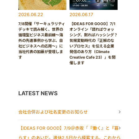
2026.06.22
2026.06.17
7/8開催「サーキュラリティ
【IDEAS FOR GOOD】7/1
デッキで読み解く、世界の
オンライン「語ればウォッ
循環型ビジネス最前線〜海
シング、黙ればハッシング？
外の先進事例から学ぶ、自
気候変動時代の『正解のな
社ビジネスへの応用〜」に
いプロセス』を伝える企業
当社代表の加藤が登壇しま
発信のあり方（Climate
す
Creative Cafe 23）」を開
催します
LATEST NEWS
会社合併および社名変更のお知らせ
【IDEAS FOR GOOD】7/9＠赤坂「『働く』と『暮
らす』のあいだ。週休2.5日から模索する、これから