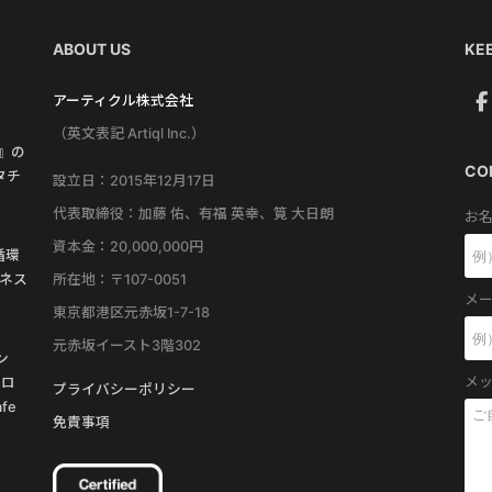
ABOUT US
KEE
アーティクル株式会社
（英文表記 Artiql Inc.）
す』の
CO
タチ
設立日：2015年12月17日
代表取締役：加藤 佑、有福 英幸、筧 大日朗
お名
資本金：20,000,000円
循環
所在地：〒107-0051
ネス
メー
東京都港区元赤坂1-7-18
元赤坂イースト3階302
ン
メッ
プロ
プライバシーポリシー
fe
免責事項