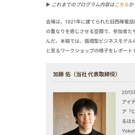
▶︎ これまでのプログラム内容は
こちら
か
会場は、1921年に建てられた旧西陣電
の重なりを感じさせる空間で、参加者た
んだ。本稿では、循環型ビジネスモデル
と至るワークショップの様子をレポート
加藤 佑（当社 代表取締役）
20
アイデ
ア「C
るほか
Yok