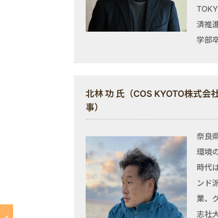
TO
済推進
学部
北林 功 氏（COS KYOTO株式会
事）
奈良
環境
時代
ンド
業、
志社