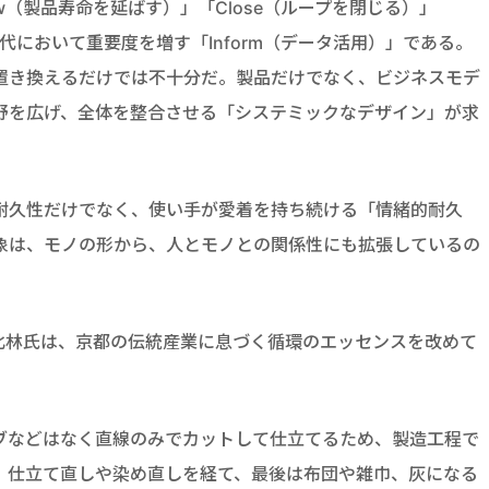
ow（製品寿命を延ばす）」「Close（ループを閉じる）」
て現代において重要度を増す「Inform（データ活用）」である。
置き換えるだけでは不十分だ。製品だけでなく、ビジネスモデ
野を広げ、全体を整合させる「システミックなデザイン」が求
耐久性だけでなく、使い手が愛着を持ち続ける「情緒的耐久
象は、モノの形から、人とモノとの関係性にも拡張しているの
社の北林氏は、京都の伝統産業に息づく循環のエッセンスを改めて
ブなどはなく直線のみでカットして仕立てるため、製造工程で
、仕立て直しや染め直しを経て、最後は布団や雑巾、灰になる