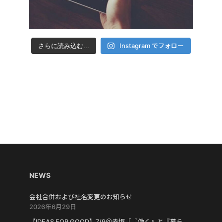
Instagram でフォロー
さらに読み込む...
NEWS
会社合併および社名変更のお知らせ
2026年6月29日
【IDEAS FOR GOOD】7/9＠赤坂「『働く』と『暮ら