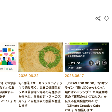
2026.06.22
2026.06.17
OD】7/9＠赤
7/8開催「サーキュラリティデッ
【IDEAS FOR GOOD】7/1オン
らす』のあ
キで読み解く、世界の循環型ビ
ライン「語ればウォッシング、
ら模索する、
ジネス最前線〜海外の先進事例
黙ればハッシング？ 気候変動時
タチ
から学ぶ、自社ビジネスへの応
代の『正解のないプロセス』を
k Vol.1）」を
用〜」に当社代表の加藤が登壇
伝える企業発信のあり方
します
（Climate Creative Cafe
23）」を開催します