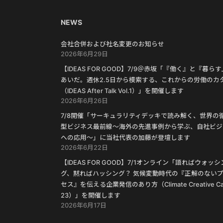
NEWS
会社合併および社名変更のお知らせ
2026年6月29日
【IDEAS FOR GOOD】7/9＠赤坂「『働く』と『暮ら
あいだ。週休2.5日から模索する、これからの労働のカ
（IDEAS After Talk Vol.1）」を開催します
2026年6月26日
7/8開催「サーキュラリティデッキで読み解く、世界の
型ビジネス最前線〜海外の先進事例から学ぶ、自社ビジ
への応用〜」に当社代表の加藤が登壇します
2026年6月22日
【IDEAS FOR GOOD】7/1オンライン「語ればウォッシ
グ、黙ればハッシング？ 気候変動時代の『正解のない
セス』を伝える企業発信のあり方（Climate Creative Ca
23）」を開催します
2026年6月17日