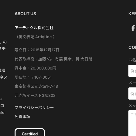
ABOUT US
KEE
アーティクル株式会社
（英文表記 Artiql Inc.）
す』の
CO
タチ
設立日：2015年12月17日
代表取締役：加藤 佑、有福 英幸、筧 大日朗
お名
資本金：20,000,000円
循環
所在地：〒107-0051
ネス
メー
東京都港区元赤坂1-7-18
元赤坂イースト3階302
ン
メッ
プロ
プライバシーポリシー
fe
免責事項