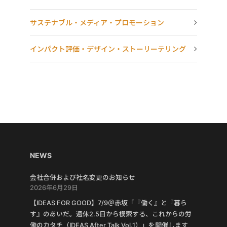
サステナブル・メディア・プロモーション
インパクト評価・デザイン・ストーリーテリング
NEWS
会社合併および社名変更のお知らせ
2026年6月29日
【IDEAS FOR GOOD】7/9＠赤坂「『働く』と『暮ら
す』のあいだ。週休2.5日から模索する、これからの労
働のカタチ（IDEAS After Talk Vol.1）」を開催します