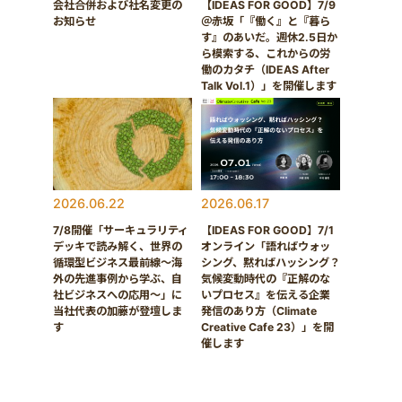
会社合併および社名変更の
【IDEAS FOR GOOD】7/9
お知らせ
＠赤坂「『働く』と『暮ら
す』のあいだ。週休2.5日か
ら模索する、これからの労
働のカタチ（IDEAS After
Talk Vol.1）」を開催します
2026.06.22
2026.06.17
7/8開催「サーキュラリティ
【IDEAS FOR GOOD】7/1
デッキで読み解く、世界の
オンライン「語ればウォッ
循環型ビジネス最前線〜海
シング、黙ればハッシング？
外の先進事例から学ぶ、自
気候変動時代の『正解のな
社ビジネスへの応用〜」に
いプロセス』を伝える企業
当社代表の加藤が登壇しま
発信のあり方（Climate
す
Creative Cafe 23）」を開
催します