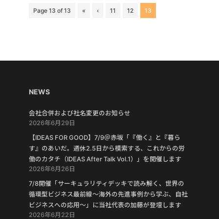
Page 13 of 13
«
‹
11
12
13
NEWS
会社合併および社名変更のお知らせ
2026年6月29日
【IDEAS FOR GOOD】7/9＠赤坂「『働く』と『暮ら
す』のあいだ。週休2.5日から模索する、これからの労
働のカタチ（IDEAS After Talk Vol.1）」を開催します
2026年6月26日
7/8開催「サーキュラリティデッキで読み解く、世界の
循環型ビジネス最前線〜海外の先進事例から学ぶ、自社
ビジネスへの応用〜」に当社代表の加藤が登壇します
2026年6月22日